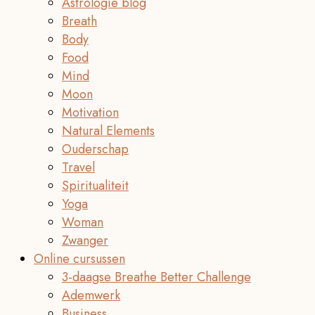
Astrologie blog
Breath
Body
Food
Mind
Moon
Motivation
Natural Elements
Ouderschap
Travel
Spiritualiteit
Yoga
Woman
Zwanger
Online cursussen
3-daagse Breathe Better Challenge
Ademwerk
Business