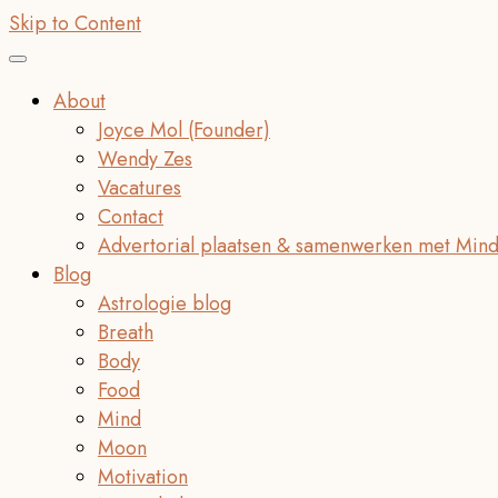
Skip to Content
About
Joyce Mol (Founder)
Wendy Zes
Vacatures
Contact
Advertorial plaatsen & samenwerken met Mind
Blog
Astrologie blog
Breath
Body
Food
Mind
Moon
Motivation