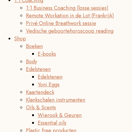
1:1 Coaching
1:1 Business Coaching (losse sessies)
Remote Workation in de Lot (Frankrijk)
Privé Online Breathwork sessie
Vedische geboortehoroscoop reading
Shop
Boeken
E-books
Body
Edelstenen
Edelstenen
Yoni Eggs
Kaartendeck
Klankschalen instrumenten
Oils & Scents
Wierook & Geuren
Essential oils
Plastic free producten