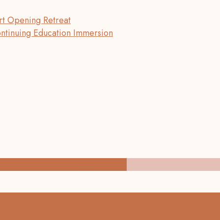
t Opening Retreat
ontinuing Education Immersion
Ontdek alle online cursussen hier!