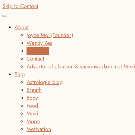
Skip to Content
About
Joyce Mol (Founder)
Wendy Zes
Vacatures
Contact
Advertorial plaatsen & samenwerken met Mind
Blog
Astrologie blog
Breath
Body
Food
Mind
Moon
Motivation