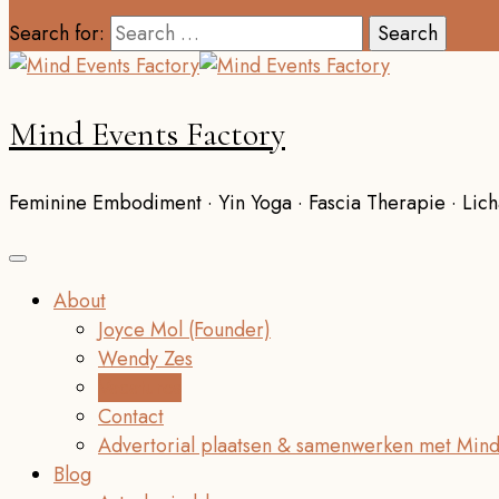
Search for:
Mind Events Factory
Feminine Embodiment · Yin Yoga · Fascia Therapie · Lich
About
Joyce Mol (Founder)
Wendy Zes
Vacatures
Contact
Advertorial plaatsen & samenwerken met Mind
Blog