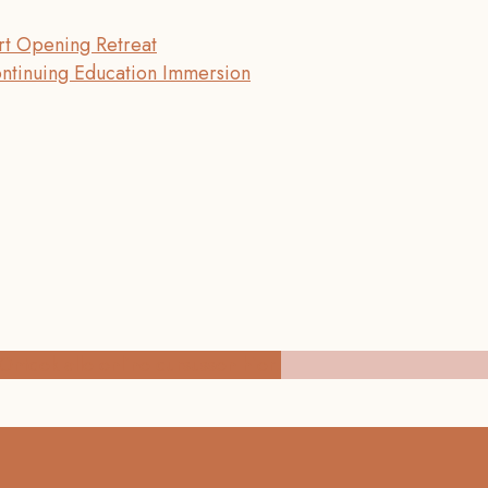
t Opening Retreat
ontinuing Education Immersion
Ontdek alle online cursussen hier!