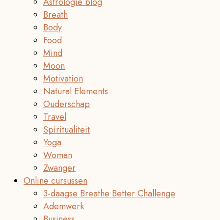
Astrologie blog
Breath
Body
Food
Mind
Moon
Motivation
Natural Elements
Ouderschap
Travel
Spiritualiteit
Yoga
Woman
Zwanger
Online cursussen
3-daagse Breathe Better Challenge
Ademwerk
Business