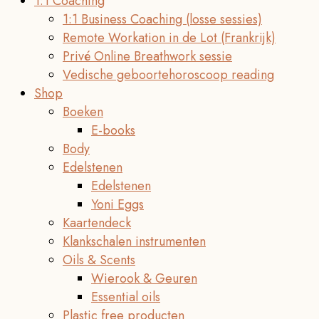
1:1 Coaching
1:1 Business Coaching (losse sessies)
Remote Workation in de Lot (Frankrijk)
Privé Online Breathwork sessie
Vedische geboortehoroscoop reading
Shop
Boeken
E-books
Body
Edelstenen
Edelstenen
Yoni Eggs
Kaartendeck
Klankschalen instrumenten
Oils & Scents
Wierook & Geuren
Essential oils
Plastic free producten