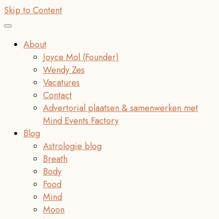
Skip to Content
About
Joyce Mol (Founder)
Wendy Zes
Vacatures
Contact
Advertorial plaatsen & samenwerken met
Mind Events Factory
Blog
Astrologie blog
Breath
Body
Food
Mind
Moon